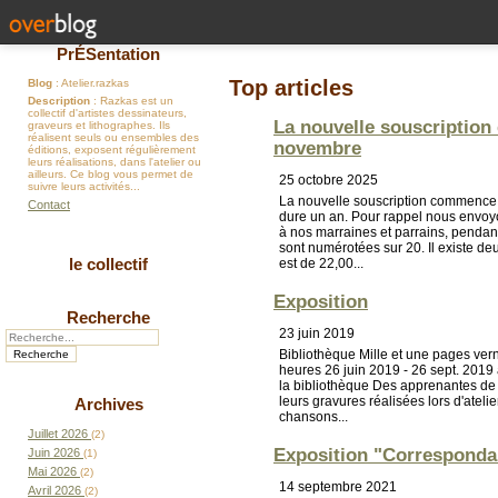
PrÉSentation
Top articles
Blog
: Atelier.razkas
Description
: Razkas est un
collectif d'artistes dessinateurs,
La nouvelle souscription
graveurs et lithographes. Ils
réalisent seuls ou ensembles des
novembre
éditions, exposent régulièrement
leurs réalisations, dans l'atelier ou
ailleurs. Ce blog vous permet de
25 octobre 2025
suivre leurs activités...
La nouvelle souscription commence
Contact
dure un an. Pour rappel nous envoy
à nos marraines et parrains, pendant
sont numérotées sur 20. Il existe deu
le collectif
est de 22,00...
Exposition
Recherche
23 juin 2019
Bibliothèque Mille et une pages ver
heures 26 juin 2019 - 26 sept. 2019
la bibliothèque Des apprenantes de
leurs gravures réalisées lors d'ateli
Archives
chansons...
Juillet 2026
(2)
Exposition "Correspondan
Juin 2026
(1)
Mai 2026
(2)
14 septembre 2021
Avril 2026
(2)