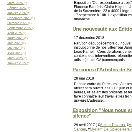
Exposition "Correspondance à trois" -
Mars 2026
(3)
Florence Barbéris, Claire Hilgers - à
Février 2026
(1)
de la Sauvenière, 23 à 4000 Liège -
Janvier 2026
(4)
17 septembre à 18h. L’exposition es
Décembre 2025
(1)
dimanche...
Octobre 2025
(4)
Septembre 2025
Une nouveauté aux Editi
(2)
Août 2025
(2)
17 décembre 2018
Juillet 2025
(2)
Parution début décembre du nouvel o
Juin 2025
(2)
insoupçonné de nos villes" par Jam
Mai 2025
(1)
Leas-Parnell . Considérations généra
Avril 2025
(1)
contexte des interventions référentie
Mars 2025
(3)
artistes) et de CA (commerçants...
Janvier 2025
(4)
Parcours d'Artistes de S
28 mai 2018
Dans le cadre du Parcours d'Artiste
atelier sera ouvert les 02 03 juin et 
heures, et les artistes présents se fe
faire connaître leur travail et les te
gravure.L'adresse:...
Exposition "Nous nous s
silence"
Atelier Razkas
A
29 avril 2017 ( #
, #
Santen
Myriam De Spiegelaere
, #
,