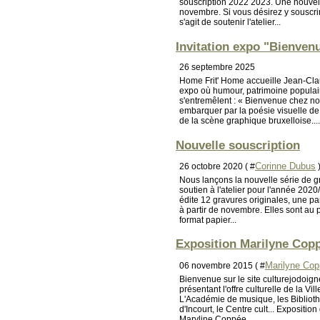
souscription 2022 2023. Une nouvel
novembre. Si vous désirez y souscrire
s'agit de soutenir l'atelier...
Invitation expo "Bienven
26 septembre 2025
Home Frit' Home accueille Jean-Cl
expo où humour, patrimoine populair
s'entremêlent : « Bienvenue chez no
embarquer par la poésie visuelle de 
de la scène graphique bruxelloise....
Nouvelle souscription
Corinne Dubus
26 octobre 2020 ( #
Nous lançons la nouvelle série de g
soutien à l'atelier pour l'année 2020
édite 12 gravures originales, une p
à partir de novembre. Elles sont au 
format papier...
Exposition Marilyne Cop
Marilyne Co
06 novembre 2015 ( #
Bienvenue sur le site culturejodoign
présentant l'offre culturelle de la Vi
L'Académie de musique, les Bibliot
d'Incourt, le Centre cult... Expositio
Maryline Coppée,...