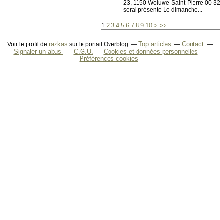
23, 1150 Woluwe-Saint-Pierre 00 32 
serai présente Le dimanche...
20
2
3
4
5
6
7
8
9
10
>
>>
1
razkas
Top articles
Contact
Voir le profil de
sur le portail Overblog
Signaler un abus
C.G.U.
Cookies et données personnelles
Préférences cookies