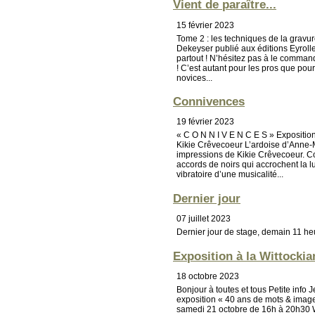
Vient de paraître...
15 février 2023
Tome 2 : les techniques de la gravure
Dekeyser publié aux éditions Eyroll
partout ! N’hésitez pas à le commande
! C’est autant pour les pros que pour
novices...
Connivences
19 février 2023
« C O N N I V E N C E S » Expositio
Kikie Crêvecoeur L’ardoise d’Anne-M
impressions de Kikie Crêvecoeur. Co
accords de noirs qui accrochent la 
vibratoire d’une musicalité...
Dernier jour
07 juillet 2023
Dernier jour de stage, demain 11 h
Exposition à la Wittockia
18 octobre 2023
Bonjour à toutes et tous Petite info J
exposition « 40 ans de mots & imag
samedi 21 octobre de 16h à 20h30 W