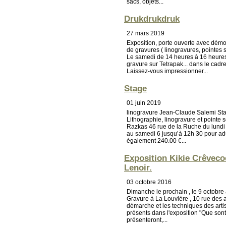
sacs, objets...
Drukdrukdruk
27 mars 2019
Exposition, porte ouverte avec démo
de gravures ( linogravures, pointes 
Le samedi de 14 heures à 16 heures 
gravure sur Tetrapak... dans le cad
Laissez-vous impressionner...
Stage
01 juin 2019
linogravure Jean-Claude Salemi Sta
Lithographie, linogravure et pointe sè
Razkas 46 rue de la Ruche du lundi 1
au samedi 6 jusqu’à 12h 30 pour ad
également 240.00 €...
Exposition Kikie Crêveco
Lenoir.
03 octobre 2016
Dimanche le prochain , le 9 octobre
Gravure à La Louvière , 10 rue des
démarche et les techniques des artis
présents dans l'exposition "Que sont
présenteront,...