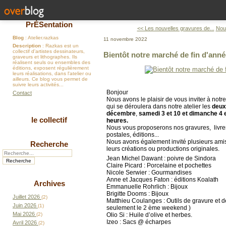
PrÉSentation
<< Les nouvelles gravures de...
Nouv
Blog
: Atelier.razkas
11 novembre 2022
Description
: Razkas est un
collectif d'artistes dessinateurs,
Bientôt notre marché de fin d'anné
graveurs et lithographes. Ils
réalisent seuls ou ensembles des
éditions, exposent régulièrement
leurs réalisations, dans l'atelier ou
ailleurs. Ce blog vous permet de
suivre leurs activités...
Bonjour
Contact
Nous avons le plaisir de vous inviter à not
qui se déroulera dans notre atelier les
deux
décembre
,
samedi 3 et 10 et dimanche 4 e
le collectif
heures.
Nous vous proposerons nos gravures, livres
postales, éditions...
Nous avons également invité plusieurs ami
Recherche
leurs créations ou productions originales.
Jean Michel Dawant : poivre de Sindora
Claire Picard : Porcelaine et pochettes
Nicole Serwier : Gourmandises
Anne et Jacques Faton : éditions Koalath
Archives
Emmanuelle Rohrlich : Bijoux
Brigitte Dooms : Bijoux
Juillet 2026
(2)
Matthieu Coulanges : Outils de gravure et d
Juin 2026
(1)
seulement le 2 ème weekend )
Mai 2026
Olio Si : Huile d’olive et herbes.
(2)
Izeo : Sacs @ écharpes
Avril 2026
(2)