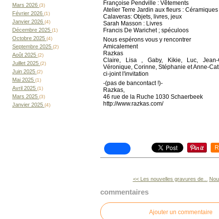
Françoise Pendville : Vêtements
Mars 2026
(3)
Atelier Terre Jardin aux fleurs : Céramique
Février 2026
(1)
Calaveras: Objets, livres, jeux
Janvier 2026
(4)
Sarah Masson : Livres
Francis De Warichet ; spéculoos
Décembre 2025
(1)
Octobre 2025
(4)
Nous espérons vous y rencontrer
Amicalement
Septembre 2025
(2)
Razkas
Août 2025
(2)
Claire, Lisa , Gaby, Kikie, Luc, Jean-
Juillet 2025
(2)
Véronique, Corinne, Stéphanie et Anne-Cat
Juin 2025
(2)
ci-joint l'invitation
Mai 2025
(1)
-(pas de bancontact !)-
Avril 2025
(1)
Razkas,
46 rue de la Ruche 1030 Schaerbeek
Mars 2025
(3)
http://www.razkas.com/
Janvier 2025
(4)
R
<< Les nouvelles gravures de...
Nouv
commentaires
Ajouter un commentaire