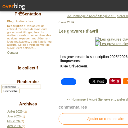
PrÉSentation
<< Hommage à André Stengèle et...
atelier 
Blog
: Atelier.razkas
6 avril 2026
Description
: Razkas est un
collectif d'artistes dessinateurs,
Les gravures d'avril
graveurs et lithographes. Ils
réalisent seuls ou ensembles des
éditions, exposent régulièrement
leurs réalisations, dans l'atelier ou
ailleurs. Ce blog vous permet de
suivre leurs activités...
Contact
Les gravures de la souscription 2025/`2026 
linogravures de
Kikie Crêvecoeur.
le collectif
R
Recherche
<< Hommage à André Stengèle et...
atelier 
Archives
commentaires
Juillet 2026
(2)
Juin 2026
(1)
Ajouter un commentaire
Mai 2026
(2)
Avril 2026
(2)