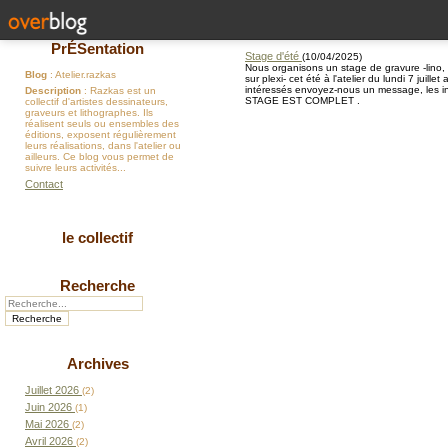
PrÉSentation
Stage d'été
(
10/04/2025
)
Nous organisons un stage de gravure -lino, 
Blog
: Atelier.razkas
sur plexi- cet été à l'atelier du lundi 7 juill
intéressés envoyez-nous un message, les in
Description
: Razkas est un
STAGE EST COMPLET .
collectif d'artistes dessinateurs,
graveurs et lithographes. Ils
réalisent seuls ou ensembles des
éditions, exposent régulièrement
leurs réalisations, dans l'atelier ou
ailleurs. Ce blog vous permet de
suivre leurs activités...
Contact
le collectif
Recherche
Archives
Juillet 2026
(2)
Juin 2026
(1)
Mai 2026
(2)
Avril 2026
(2)