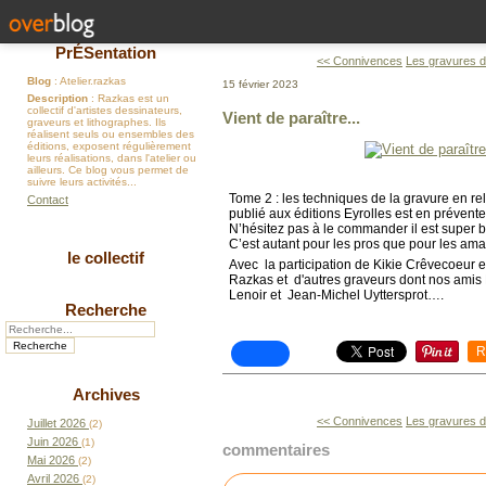
PrÉSentation
<< Connivences
Les gravures d
Blog
: Atelier.razkas
15 février 2023
Description
: Razkas est un
collectif d'artistes dessinateurs,
Vient de paraître...
graveurs et lithographes. Ils
réalisent seuls ou ensembles des
éditions, exposent régulièrement
leurs réalisations, dans l'atelier ou
ailleurs. Ce blog vous permet de
suivre leurs activités...
Tome 2 : les techniques de la gravure en rel
Contact
publié aux éditions Eyrolles est en prévente
N’hésitez pas à le commander il est super bi
C’est autant pour les pros que pour les amat
le collectif
Avec la participation de Kikie Crêvecoeur 
Razkas et d'autres graveurs dont nos amis E
Lenoir et Jean-Michel Uyttersprot….
Recherche
R
Archives
<< Connivences
Les gravures d
Juillet 2026
(2)
Juin 2026
(1)
commentaires
Mai 2026
(2)
Avril 2026
(2)