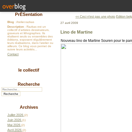
PrÉSentation
<< Ceci n'est pas une photo
Edition bel
Blog
: Atelier.razkas
27 avril 2009
Description
: Razkas est un
collectif d'artistes dessinateurs,
Lino de Martine
graveurs et lithographes. Ils
réalisent seuls ou ensembles des
éditions, exposent régulièrement
Nouveau lino de Martine Souren pour le parr
leurs réalisations, dans l'atelier ou
ailleurs. Ce blog vous permet de
suivre leurs activités...
Contact
le collectif
Recherche
Archives
Juillet 2026
(2)
Juin 2026
(1)
Mai 2026
(2)
Avril 2026
(2)