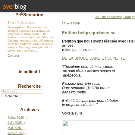
PrÉSentation
<< Lino de Martine
Tram gr
Blog
: Atelier.razkas
17 avril 2009
Description
: Razkas est un
collectif d'artistes dessinateurs,
Edition belgo-québecoise...
graveurs et lithographes. Ils
réalisent seuls ou ensembles des
éditions, exposent régulièrement
L'édition que nous avons réalisée avec l'atel
leurs réalisations, dans l'atelier ou
arrivée,
ailleurs. Ce blog vous permet de
reliée par leurs soins.
suivre leurs activités...
Contact
DE LA BROUE DANS L'TOUPETTE
"Christiane entre dans le studio
où sont réunis artistes belges et
le collectif
québecois.
Excusez-moi, crie-t-elle!
Recherche
Dure semaine , j'ai d'la broue
dans l'toupette.
Il n'en fallait pas plus pour débuter
le projet de création.
"
Archives
Voici la suite...
Juillet 2026
(2)
Juin 2026
(1)
Mai 2026
(2)
Avril 2026
(2)