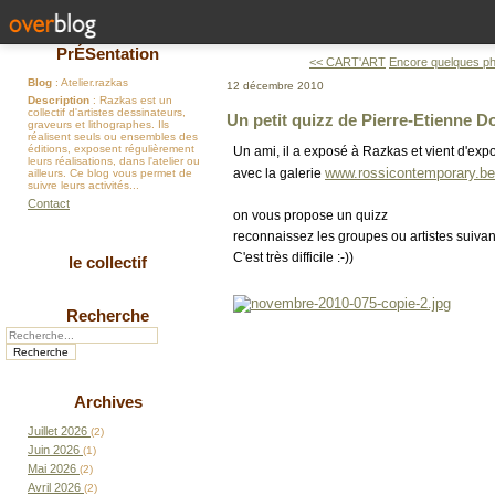
PrÉSentation
<< CART'ART
Encore quelques ph
Blog
: Atelier.razkas
12 décembre 2010
Description
: Razkas est un
collectif d'artistes dessinateurs,
Un petit quizz de Pierre-Etienne D
graveurs et lithographes. Ils
réalisent seuls ou ensembles des
éditions, exposent régulièrement
Un ami, il a exposé à Razkas et vient d'exp
leurs réalisations, dans l'atelier ou
www.rossicontemporary.be
avec la galerie
ailleurs. Ce blog vous permet de
suivre leurs activités...
Contact
on vous propose un quizz
reconnaissez les groupes ou artistes suivant
C'est très difficile :-))
le collectif
Recherche
Archives
Juillet 2026
(2)
Juin 2026
(1)
Mai 2026
(2)
Avril 2026
(2)