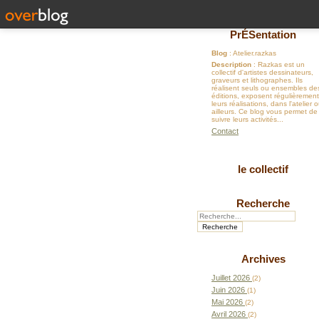
PrÉSentation
Blog
: Atelier.razkas
Description
: Razkas est un
collectif d'artistes dessinateurs,
graveurs et lithographes. Ils
réalisent seuls ou ensembles de
éditions, exposent régulièrement
leurs réalisations, dans l'atelier 
ailleurs. Ce blog vous permet de
suivre leurs activités...
Contact
le collectif
Recherche
Archives
Juillet 2026
(2)
Juin 2026
(1)
Mai 2026
(2)
Avril 2026
(2)