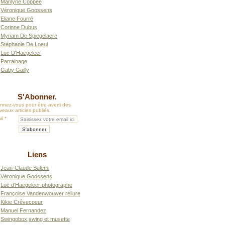
Marilyne Coppée
Véronique Goossens
Eliane Fourré
Corinne Dubus
Myriam De Spiegelaere
Stéphanie De Loeul
Luc D'Haegeleer
Parrainage
Gaby Gailly
S'Abonner.
nnez-vous pour être averti des
eaux articles publiés.
il
Liens
Jean-Claude Salemi
Véronique Goossens
Luc d'Haegeleer photographe
Françoise Vandenwouwer reliure
Kikie Crêvecoeur
Manuel Fernandez
Swingobox,swing et musette