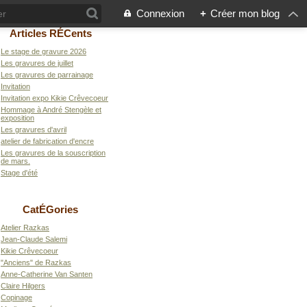
Connexion
+
Créer mon blog
Articles RÉCents
Le stage de gravure 2026
Les gravures de juillet
Les gravures de parrainage
Invitation
Invitation expo Kikie Crêvecoeur
Hommage à André Stengèle et
exposition
Les gravures d'avril
atelier de fabrication d'encre
Les gravures de la souscription
de mars.
Stage d'été
CatÉGories
Atelier Razkas
Jean-Claude Salemi
Kikie Crêvecoeur
"Anciens" de Razkas
Anne-Catherine Van Santen
Claire Hilgers
Copinage