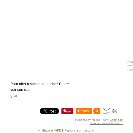
Abo
nouv
Ema
Pour aller à Vieuresque, chez Claire ...
voir son site,
gîte
Repost
0
Copinage
Published by razkas
-
dans
commenter cet article
…
<< Stage à l'AKDT
Pignons sur rue... >>