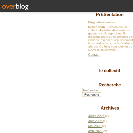
PrÉSentation
Blog
: Atelier.razkas
Description
: Razkas est un
collectif d'artistes dessinateurs,
graveurs et lithographes. Ils
réalisent seuls ou ensembles de
éditions, exposent régulièrement
leurs réalisations, dans l'atelier 
ailleurs. Ce blog vous permet de
suivre leurs activités...
Contact
le collectif
Recherche
Archives
Juillet 2026
(2)
Juin 2026
(1)
Mai 2026
(2)
Avril 2026
(2)