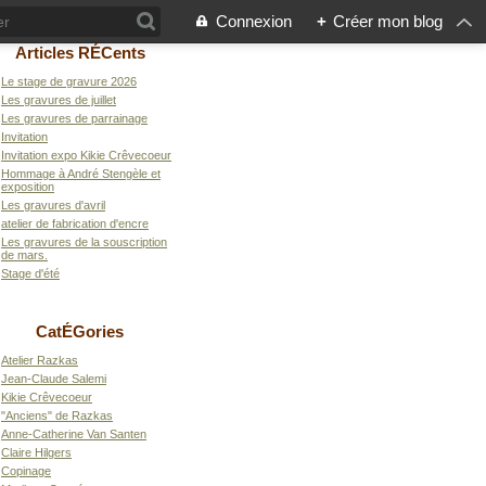
Connexion
+
Créer mon blog
Articles RÉCents
Le stage de gravure 2026
Les gravures de juillet
Les gravures de parrainage
Invitation
Invitation expo Kikie Crêvecoeur
Hommage à André Stengèle et
exposition
Les gravures d'avril
atelier de fabrication d'encre
Les gravures de la souscription
de mars.
Stage d'été
CatÉGories
Atelier Razkas
Jean-Claude Salemi
Kikie Crêvecoeur
"Anciens" de Razkas
Anne-Catherine Van Santen
Claire Hilgers
Copinage