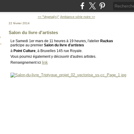
<< "Vegetal(s)"
Ambiance série noire >>
22 février 2014
Salon du livre d'artistes
s
Le Samedi 1er mars de 11 heures à 19 heures, l'atelier
Razkas
ou
participe au premier
Salon du livre d'artistes
à
Point Culture
, à Bruxelles 145 rue Royale.
Vous pourrez également y découvrir d'autres artistes.
link
Renseignement ici