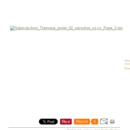
Abo
nouv
Ema
Repost
0