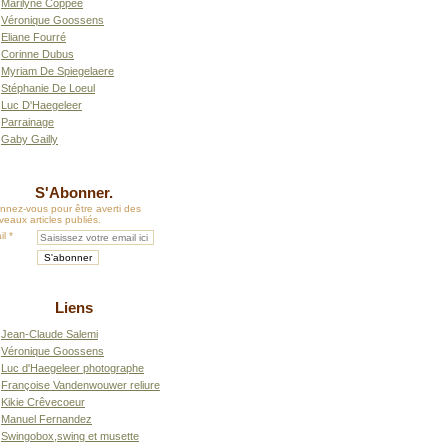
Marilyne Coppée
Véronique Goossens
Eliane Fourré
Corinne Dubus
Myriam De Spiegelaere
Stéphanie De Loeul
Luc D'Haegeleer
Parrainage
Gaby Gailly
S'Abonner.
nnez-vous pour être averti des
eaux articles publiés.
il
Liens
Jean-Claude Salemi
Véronique Goossens
Luc d'Haegeleer photographe
Françoise Vandenwouwer reliure
Kikie Crêvecoeur
Manuel Fernandez
Swingobox,swing et musette