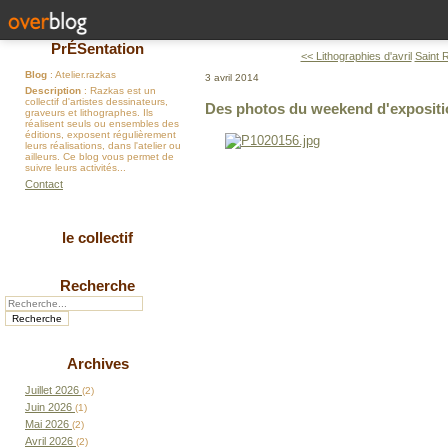
PrÉSentation
<< Lithographies d'avril
Saint 
Blog
: Atelier.razkas
3 avril 2014
Description
: Razkas est un
collectif d'artistes dessinateurs,
Des photos du weekend d'expositi
graveurs et lithographes. Ils
réalisent seuls ou ensembles des
éditions, exposent régulièrement
leurs réalisations, dans l'atelier ou
ailleurs. Ce blog vous permet de
suivre leurs activités...
Contact
le collectif
Recherche
Archives
Juillet 2026
(2)
Juin 2026
(1)
Mai 2026
(2)
Avril 2026
(2)