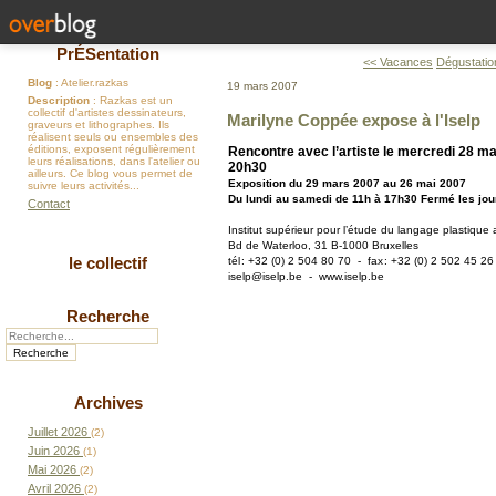
PrÉSentation
<< Vacances
Dégustatio
Blog
: Atelier.razkas
19 mars 2007
Description
: Razkas est un
collectif d'artistes dessinateurs,
Marilyne Coppée expose à l'Iselp
graveurs et lithographes. Ils
réalisent seuls ou ensembles des
éditions, exposent régulièrement
Rencontre avec l’artiste le mercredi 28 m
leurs réalisations, dans l'atelier ou
20h30
ailleurs. Ce blog vous permet de
Exposition du 29 mars 2007 au 26 mai 2007
suivre leurs activités...
Du lundi au samedi de 11h à 17h30 Fermé les jour
Contact
Institut supérieur pour l’étude du langage plastique 
Bd de Waterloo, 31 B-1000 Bruxelles
le collectif
tél : +32 (0) 2 504 80 70 - fax : +32 (0) 2 502 45 26
iselp@iselp.be - www.iselp.be
Recherche
Archives
Juillet 2026
(2)
Juin 2026
(1)
Mai 2026
(2)
Avril 2026
(2)