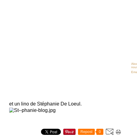
Abo
nouv
Ema
et un lino de Stéphanie De Loeul.
Repost
0