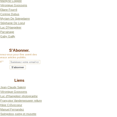
Marilyne Coppée
Véronique Goossens
Eliane Fourré
Corinne Dubus
Myriam De Spiegelaere
Stéphanie De Loeul
Luc D'Haegeleer
Parrainage
Gaby Gailly
S'Abonner.
nnez-vous pour être averti des
eaux articles publiés.
il
Liens
Jean-Claude Salemi
Véronique Goossens
Luc d'Haegeleer photographe
Françoise Vandenwouwer reliure
Kikie Crêvecoeur
Manuel Fernandez
Swingobox,swing et musette