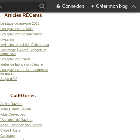
Connexion
+
Créer mon blog
Articles RÉCents
Le stage de gravure 2026
Les gravures de juillet
Les gravures de parrainage
Invitation
Invitation expo Kikie Crêvecoeur
Hommage à André Stengèle et
exposition
Les gravures d'avril
atelier de fabrication d'encre
Les gravures de la souscription
de mars.
Stage d'été
CatÉGories
Atelier Razkas
Jean-Claude Salemi
Kikie Crêvecoeur
"Anciens" de Razkas
Anne-Catherine Van Santen
Claire Hilgers
Copinage