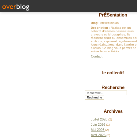
PrÉSentation
Blog
: Atelier.razkas
Description
: Razkas est un
collectif d'artistes dessinateurs,
graveurs et lithographes. Ils
réalisent seuls ou ensembles de
éditions, exposent régulièrement
leurs réalisations, dans l'atelier 
ailleurs. Ce blog vous permet de
suivre leurs activités...
Contact
le collectif
Recherche
Archives
Juillet 2026
(2)
Juin 2026
(1)
Mai 2026
(2)
Avril 2026
(2)