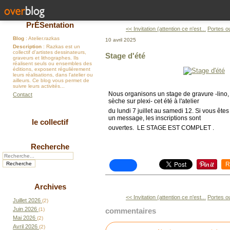
PrÉSentation
<< Invitation (attention ce n'est...
Portes ou
Blog
: Atelier.razkas
10 avril 2025
Description
: Razkas est un
collectif d'artistes dessinateurs,
Stage d'été
graveurs et lithographes. Ils
réalisent seuls ou ensembles des
éditions, exposent régulièrement
leurs réalisations, dans l'atelier ou
ailleurs. Ce blog vous permet de
suivre leurs activités...
Nous organisons un stage de gravure -lino, 
Contact
sèche sur plexi- cet été à l'atelier
du lundi 7 juillet au samedi 12. Si vous êt
un message, les inscriptions sont
le collectif
ouvertes. LE STAGE EST COMPLET .
Recherche
R
Archives
<< Invitation (attention ce n'est...
Portes ou
Juillet 2026
(2)
Juin 2026
(1)
commentaires
Mai 2026
(2)
Avril 2026
(2)