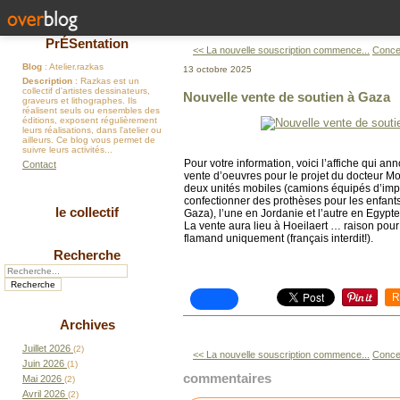
PrÉSentation
<< La nouvelle souscription commence...
Conce
Blog
: Atelier.razkas
13 octobre 2025
Description
: Razkas est un
collectif d'artistes dessinateurs,
Nouvelle vente de soutien à Gaza
graveurs et lithographes. Ils
réalisent seuls ou ensembles des
éditions, exposent régulièrement
leurs réalisations, dans l'atelier ou
ailleurs. Ce blog vous permet de
suivre leurs activités...
Pour votre information, voici l’affiche qui a
Contact
vente d’oeuvres pour le projet du docteur Mo
deux unités mobiles (camions équipés d’imp
confectionner des prothèses pour les enfants
le collectif
Gaza), l’une en Jordanie et l’autre en Egypte
La vente aura lieu à Hoeilaert … raison pour 
flamand uniquement (français interdit!).
Recherche
R
Archives
Juillet 2026
(2)
<< La nouvelle souscription commence...
Conce
Juin 2026
(1)
commentaires
Mai 2026
(2)
Avril 2026
(2)