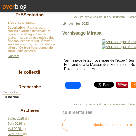
PrÉSentation
<< Les gravures de la souscription...
Bientô
Blog
: Atelier.razkas
19 novembre 2023
Description
: Razkas est un
collectif d'artistes dessinateurs,
Vernissage Mirabal
graveurs et lithographes. Ils
réalisent seuls ou ensembles des
éditions, exposent régulièrement
leurs réalisations, dans l'atelier ou
ailleurs. Ce blog vous permet de
suivre leurs activités...
Contact
Vernissage le 25 novembre de l'expo "Résil
Bertrand et à la Maison des Femmes de Sc
Razkas entr'autres
le collectif
R
Recherche
<< Les gravures de la souscription...
Bientô
Archives
commentaires
Juillet 2026
(2)
Juin 2026
(1)
Ajouter un commentaire
Mai 2026
(2)
Avril 2026
(2)