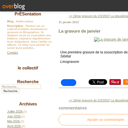
PrÉSentation
<< 2ème gravure du 2/2/2022
La deuxième 
Blog
: Atelier.razkas
31 janvier 2022
Description
: Razkas est un
collectif d'artistes dessinateurs,
La gravure de janvier
graveurs et lithographes. Ils
réalisent seuls ou ensembles des
éditions, exposent régulièrement
leurs réalisations, dans l'atelier ou
ailleurs. Ce blog vous permet de
suivre leurs activités...
Une première gravure de la souscription 
Contact
Sibillat
Linogravure
le collectif
Recherche
R
<< 2ème gravure du 2/2/2022
La deuxième 
Archives
commentaires
Juillet 2026
(2)
Juin 2026
(1)
Ajouter un commentaire
Mai 2026
(2)
Avril 2026
(2)