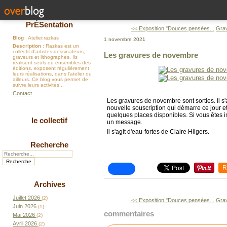
PrÉSentation
<< Exposition "Douces pensées...
Grav
Blog
: Atelier.razkas
1 novembre 2021
Description
: Razkas est un
collectif d'artistes dessinateurs,
Les gravures de novembre
graveurs et lithographes. Ils
réalisent seuls ou ensembles des
éditions, exposent régulièrement
leurs réalisations, dans l'atelier ou
ailleurs. Ce blog vous permet de
suivre leurs activités...
Contact
Les gravures de novembre sont sorties. Il s'
nouvelle souscription qui démarre ce jour et 
quelques places disponibles. Si vous êtes
le collectif
un message.
Il s'agit d'eau-fortes de Claire Hilgers.
Recherche
R
Archives
Juillet 2026
(2)
<< Exposition "Douces pensées...
Grav
Juin 2026
(1)
commentaires
Mai 2026
(2)
Avril 2026
(2)