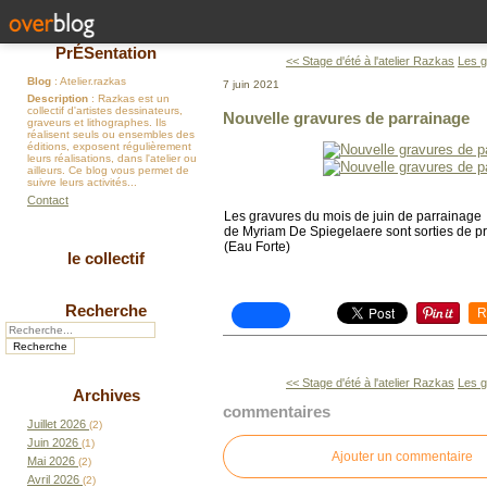
PrÉSentation
<< Stage d'été à l'atelier Razkas
Les g
Blog
: Atelier.razkas
7 juin 2021
Description
: Razkas est un
collectif d'artistes dessinateurs,
Nouvelle gravures de parrainage
graveurs et lithographes. Ils
réalisent seuls ou ensembles des
éditions, exposent régulièrement
leurs réalisations, dans l'atelier ou
ailleurs. Ce blog vous permet de
suivre leurs activités...
Contact
Les gravures du mois de juin de parrainage
de Myriam De Spiegelaere sont sorties de p
(Eau Forte)
le collectif
Recherche
R
<< Stage d'été à l'atelier Razkas
Les g
Archives
commentaires
Juillet 2026
(2)
Juin 2026
(1)
Ajouter un commentaire
Mai 2026
(2)
Avril 2026
(2)