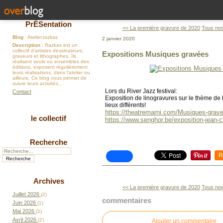
PrÉSentation
<< La première gravure de 2020
Tous nos
Blog
: Atelier.razkas
2 janvier 2020
Description
: Razkas est un
collectif d'artistes dessinateurs,
Expositions Musiques gravées
graveurs et lithographes. Ils
réalisent seuls ou ensembles des
éditions, exposent régulièrement
leurs réalisations, dans l'atelier ou
ailleurs. Ce blog vous permet de
suivre leurs activités...
Lors du River Jazz festival:
Contact
Exposition de linogravures sur le thème de 
lieux différents!
https://theatremarni.com/Musiques-grav
le collectif
https://www.senghor.be/exposition-jean-c
Recherche
R
Archives
<< La première gravure de 2020
Tous nos
Juillet 2026
(2)
commentaires
Juin 2026
(1)
Mai 2026
(2)
Avril 2026
(2)
Ajouter un commentaire