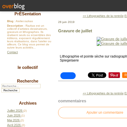
PrÉSentation
<< Lithographies de la rentrée
E
Blog
: Atelier.razkas
28 juin 2019
Description
: Razkas est un
collectif d'artistes dessinateurs,
Gravure de juillet
graveurs et lithographes. Ils
réalisent seuls ou ensembles des
éditions, exposent régulièrement
leurs réalisations, dans l'atelier ou
ailleurs. Ce blog vous permet de
suivre leurs activités...
Contact
Lithographie et pointe sèche sur radiograp
Spiegelaere
le collectif
R
Recherche
<< Lithographies de la rentrée
E
commentaires
Archives
Juillet 2026
(2)
Ajouter un commentaire
Juin 2026
(1)
Mai 2026
(2)
Avril 2026
(2)