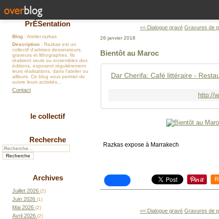
PrÉSentation
<< Dialogue gravé
Gravures de p
Blog
: Atelier.razkas
26 janvier 2018
Description
: Razkas est un
collectif d'artistes dessinateurs,
Bientôt au Maroc
graveurs et lithographes. Ils
réalisent seuls ou ensembles des
éditions, exposent régulièrement
leurs réalisations, dans l'atelier ou
ailleurs. Ce blog vous permet de
suivre leurs activités...
Contact
http://
le collectif
Recherche
Razkas expose à Marrakech
Archives
R
Juillet 2026
(2)
Juin 2026
(1)
Mai 2026
(2)
<< Dialogue gravé
Gravures de p
Avril 2026
(2)