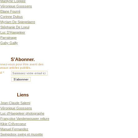
Marilyne Coppée
Véronique Goossens
Eliane Fourré
Corinne Dubus
Myriam De Spiegelaere
Stéphanie De Loeul
Luc D'Haegeleer
Parrainage
Gaby Gailly
S'Abonner.
nnez-vous pour être averti des
eaux articles publiés.
il
Liens
Jean-Claude Salemi
Véronique Goossens
Luc d'Haegeleer photographe
Françoise Vandenwouwer reliure
Kikie Crêvecoeur
Manuel Fernandez
Swingobox,swing et musette