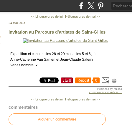
<< Linogravures de juin
Héliogravures de mai >>
24 mai 2016
Invitation au Parcours d'artistes de Saint-Gilles
s
ou
Exposition et concerts les 28 et 29 mai et les 5 et 6 juin,
Anne-Catherine Van Santen et Jean-Claude Salemi
Venez nombreux...
Repost
0
Published by razkas
commenter cet article
…
<< Linogravures de juin
Héliogravures de mai >>
commentaires
Ajouter un commentaire