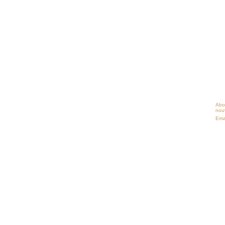
Abo
nouv
Ema