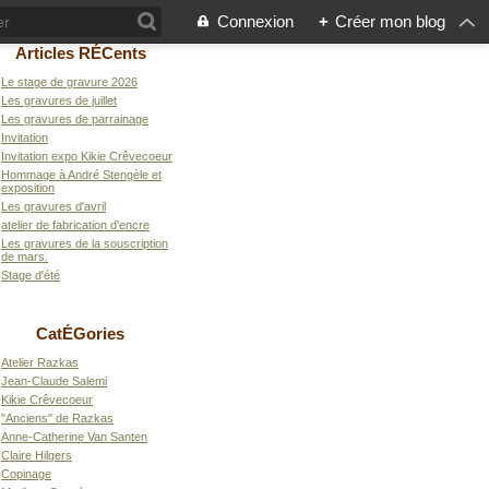
Connexion
+
Créer mon blog
Articles RÉCents
Le stage de gravure 2026
Les gravures de juillet
Les gravures de parrainage
Invitation
Invitation expo Kikie Crêvecoeur
Hommage à André Stengèle et
exposition
Les gravures d'avril
atelier de fabrication d'encre
Les gravures de la souscription
de mars.
Stage d'été
CatÉGories
Atelier Razkas
Jean-Claude Salemi
Kikie Crêvecoeur
"Anciens" de Razkas
Anne-Catherine Van Santen
Claire Hilgers
Copinage