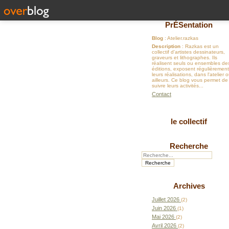
PrÉSentation
Blog
: Atelier.razkas
Description
: Razkas est un
collectif d'artistes dessinateurs,
graveurs et lithographes. Ils
réalisent seuls ou ensembles de
éditions, exposent régulièrement
leurs réalisations, dans l'atelier 
ailleurs. Ce blog vous permet de
suivre leurs activités...
Contact
le collectif
Recherche
Archives
Juillet 2026
(2)
Juin 2026
(1)
Mai 2026
(2)
Avril 2026
(2)