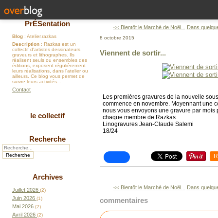
PrÉSentation
<< Bientôt le Marché de Noël...
Dans quelques
Blog
: Atelier.razkas
8 octobre 2015
Description
: Razkas est un
collectif d'artistes dessinateurs,
Viennent de sortir...
graveurs et lithographes. Ils
réalisent seuls ou ensembles des
éditions, exposent régulièrement
leurs réalisations, dans l'atelier ou
ailleurs. Ce blog vous permet de
suivre leurs activités...
Contact
Les premières gravures de la nouvelle sous
commence en novembre. Moyennant une cot
nous vous envoyons une gravure par mois p
le collectif
chaque membre de Razkas.
Linogravures Jean-Claude Salemi
18/24
Recherche
R
Archives
<< Bientôt le Marché de Noël...
Dans quelques
Juillet 2026
(2)
Juin 2026
(1)
commentaires
Mai 2026
(2)
Avril 2026
(2)