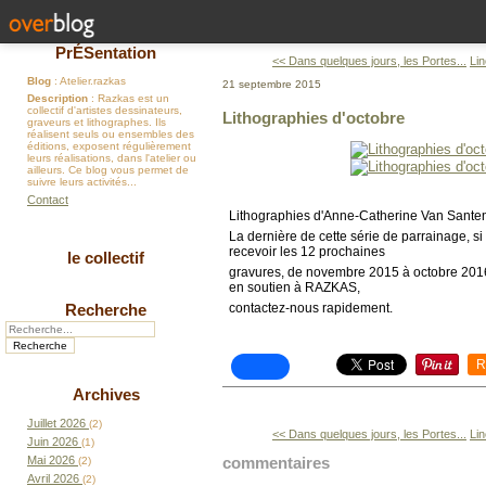
PrÉSentation
<< Dans quelques jours, les Portes...
Li
Blog
: Atelier.razkas
21 septembre 2015
Description
: Razkas est un
collectif d'artistes dessinateurs,
Lithographies d'octobre
graveurs et lithographes. Ils
réalisent seuls ou ensembles des
éditions, exposent régulièrement
leurs réalisations, dans l'atelier ou
ailleurs. Ce blog vous permet de
suivre leurs activités...
Contact
Lithographies d'Anne-Catherine Van Sante
La dernière de cette série de parrainage, si
recevoir les 12 prochaines
le collectif
gravures, de novembre 2015 à octobre 2016
en soutien à RAZKAS,
contactez-nous rapidement.
Recherche
R
Archives
Juillet 2026
(2)
<< Dans quelques jours, les Portes...
Li
Juin 2026
(1)
Mai 2026
commentaires
(2)
Avril 2026
(2)