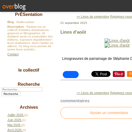
PrÉSentation
<< Linos de septembre
Rejoignez-nou
Blog
: Atelier.razkas
21 septembre 2015
Description
: Razkas est un
collectif d'artistes dessinateurs,
Linos d'août
graveurs et lithographes. Ils
réalisent seuls ou ensembles des
éditions, exposent régulièrement
leurs réalisations, dans l'atelier ou
ailleurs. Ce blog vous permet de
suivre leurs activités...
Contact
Linogravures de parrainage de Stéphanie 
le collectif
R
Recherche
<< Linos de septembre
Rejoignez-nou
commentaires
Archives
Ajouter un commentaire
Juillet 2026
(2)
Juin 2026
(1)
Mai 2026
(2)
Avril 2026
(2)