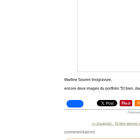
Martine Souren linogravure,
encore deux images du portfolio "Et bien, da
R
Published
<< Josaphart...
Et bien dansez e
commentaires