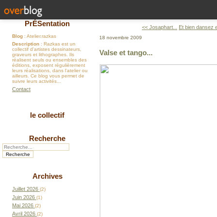
PrÉSentation
<< Josaphart...
Et bien dansez e
Blog
: Atelier.razkas
18 novembre 2009
Description
: Razkas est un
collectif d'artistes dessinateurs,
Valse et tango...
graveurs et lithographes. Ils
réalisent seuls ou ensembles des
éditions, exposent régulièrement
leurs réalisations, dans l'atelier ou
ailleurs. Ce blog vous permet de
suivre leurs activités...
Contact
le collectif
Recherche
Archives
Juillet 2026
(2)
Juin 2026
(1)
Mai 2026
(2)
Avril 2026
(2)