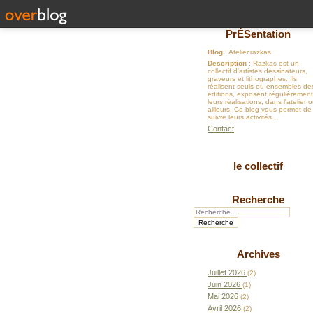
PrÉSentation
Blog
: Atelier.razkas
Description
: Razkas est un
collectif d'artistes dessinateurs,
graveurs et lithographes. Ils
réalisent seuls ou ensembles de
éditions, exposent régulièrement
leurs réalisations, dans l'atelier 
ailleurs. Ce blog vous permet de
suivre leurs activités...
Contact
le collectif
Recherche
Archives
Juillet 2026
(2)
Juin 2026
(1)
Mai 2026
(2)
Avril 2026
(2)