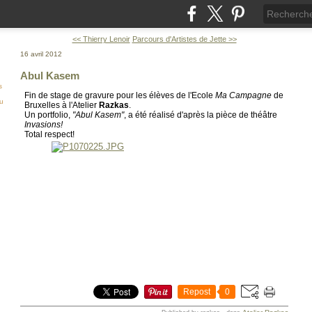
<< Thierry Lenoir
Parcours d'Artistes de Jette >>
16 avril 2012
Abul Kasem
s
Fin de stage de gravure pour les élèves de l'Ecole
Ma Campagne
de
ou
Bruxelles à l'Atelier
Razkas
.
Un portfolio,
"Abul Kasem"
, a été réalisé d'après la pièce de théâtre
Invasions!
Total respect!
Repost
0