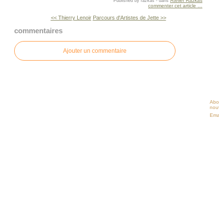
Atelier Razkas
Published by razkas
-
dans
commenter cet article
…
<< Thierry Lenoir
Parcours d'Artistes de Jette >>
commentaires
Ajouter un commentaire
Abo
nouv
Ema