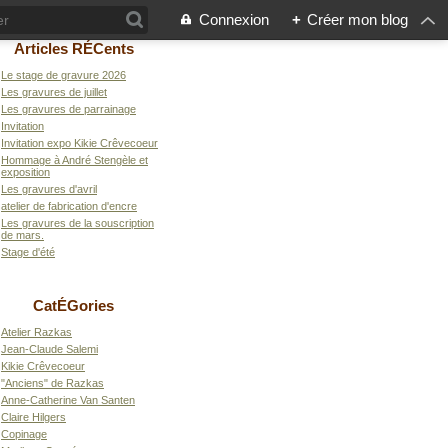
Connexion
+
Créer mon blog
Articles RÉCents
Le stage de gravure 2026
Les gravures de juillet
Les gravures de parrainage
Invitation
Invitation expo Kikie Crêvecoeur
Hommage à André Stengèle et
exposition
Les gravures d'avril
atelier de fabrication d'encre
Les gravures de la souscription
de mars.
Stage d'été
CatÉGories
Atelier Razkas
Jean-Claude Salemi
Kikie Crêvecoeur
"Anciens" de Razkas
Anne-Catherine Van Santen
Claire Hilgers
Copinage