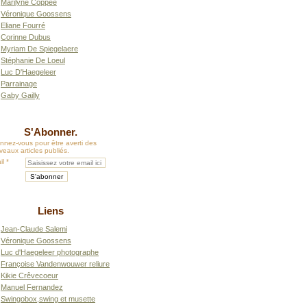
Marilyne Coppée
Véronique Goossens
Eliane Fourré
Corinne Dubus
Myriam De Spiegelaere
Stéphanie De Loeul
Luc D'Haegeleer
Parrainage
Gaby Gailly
S'Abonner.
nnez-vous pour être averti des
eaux articles publiés.
il
Liens
Jean-Claude Salemi
Véronique Goossens
Luc d'Haegeleer photographe
Françoise Vandenwouwer reliure
Kikie Crêvecoeur
Manuel Fernandez
Swingobox,swing et musette