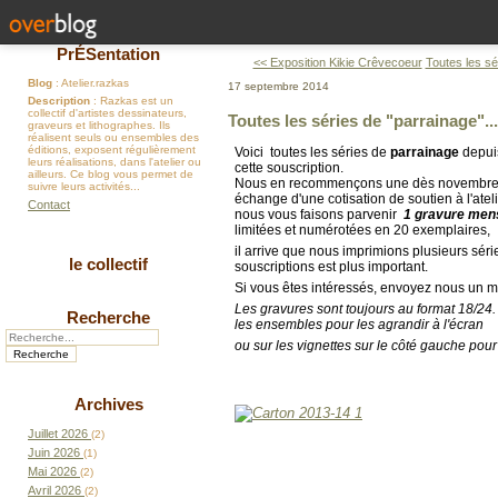
PrÉSentation
<< Exposition Kikie Crêvecoeur
Toutes les sé
Blog
: Atelier.razkas
17 septembre 2014
Description
: Razkas est un
collectif d'artistes dessinateurs,
Toutes les séries de "parrainage".
graveurs et lithographes. Ils
réalisent seuls ou ensembles des
éditions, exposent régulièrement
Voici toutes les séries de
parrainage
depui
leurs réalisations, dans l'atelier ou
cette souscription.
ailleurs. Ce blog vous permet de
Nous en recommençons une dès novembre 
suivre leurs activités...
échange d'une cotisation de soutien à l'atel
Contact
nous vous faisons parvenir
1 gravure mens
limitées et numérotées en 20 exemplaires,
il arrive que nous imprimions plusieurs séri
le collectif
souscriptions est plus important.
Si vous êtes intéressés, envoyez nous un m
Les gravures sont toujours au format 18/24.
Recherche
les ensembles pour les agrandir à l'écran
ou sur les vignettes sur le côté gauche pour f
Archives
Juillet 2026
(2)
Juin 2026
(1)
Mai 2026
(2)
Avril 2026
(2)