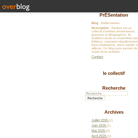
PrÉSentation
Blog
: Atelier.razkas
Description
: Razkas est un
collectif d'artistes dessinateurs,
graveurs et lithographes. Ils
réalisent seuls ou ensembles de
éditions, exposent régulièrement
leurs réalisations, dans l'atelier 
ailleurs. Ce blog vous permet de
suivre leurs activités...
Contact
le collectif
Recherche
Archives
Juillet 2026
(2)
Juin 2026
(1)
Mai 2026
(2)
Avril 2026
(2)