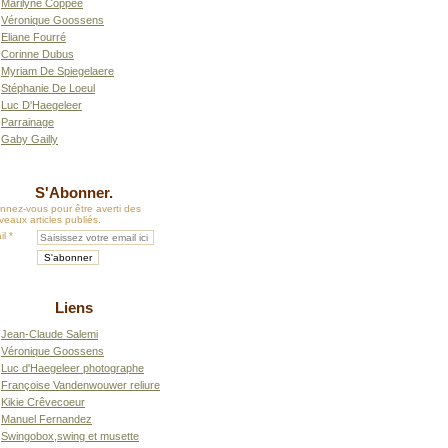
Marilyne Coppée
Véronique Goossens
Eliane Fourré
Corinne Dubus
Myriam De Spiegelaere
Stéphanie De Loeul
Luc D'Haegeleer
Parrainage
Gaby Gailly
S'Abonner.
nnez-vous pour être averti des
eaux articles publiés.
il
Liens
Jean-Claude Salemi
Véronique Goossens
Luc d'Haegeleer photographe
Françoise Vandenwouwer reliure
Kikie Crêvecoeur
Manuel Fernandez
Swingobox,swing et musette