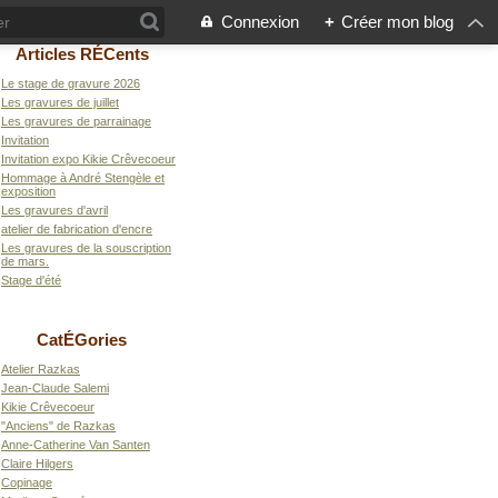
Connexion
+
Créer mon blog
Articles RÉCents
Le stage de gravure 2026
Les gravures de juillet
Les gravures de parrainage
Invitation
Invitation expo Kikie Crêvecoeur
Hommage à André Stengèle et
exposition
Les gravures d'avril
atelier de fabrication d'encre
Les gravures de la souscription
de mars.
Stage d'été
CatÉGories
Atelier Razkas
Jean-Claude Salemi
Kikie Crêvecoeur
"Anciens" de Razkas
Anne-Catherine Van Santen
Claire Hilgers
Copinage