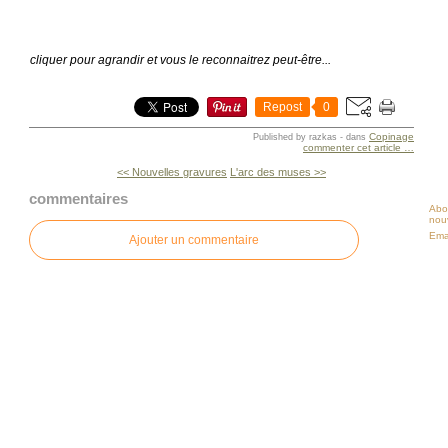
cliquer pour agrandir et vous le reconnaitrez peut-être...
Repost
0
Copinage
Published by razkas
-
dans
commenter cet article
…
<< Nouvelles gravures
L'arc des muses >>
commentaires
Abo
nouv
Ema
Ajouter un commentaire