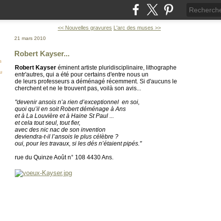
<< Nouvelles gravures
L'arc des muses >>
21 mars 2010
Robert Kayser...
s
Robert Kayser
éminent artiste pluridisciplinaire, lithographe
ou
entr'autres, qui a été pour certains d'entre nous un
de leurs professeurs a déménagé récemment. Si d'aucuns le
cherchent et ne le trouvent pas, voilà son avis...
"devenir ansois n’a rien d’exceptionnel en soi,
quoi qu’il en soit Robert déménage à Ans
et à La Louvière et à Haine St Paul ...
et cela tout seul, tout fier,
avec des nic nac de son invention
deviendra-t-il l’ansois le plus célèbre ?
oui, pour les travaux, si les dés n’étaient pipés."
rue du Quinze Août n° 108 4430 Ans.