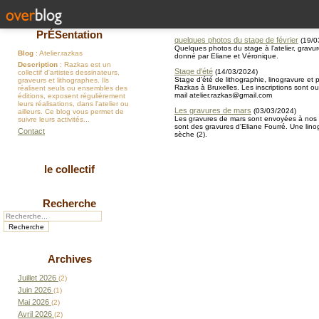
PrÉSentation
quelques photos du stage de février
(
19/0
Quelques photos du stage à l'atelier, gravur
Blog
: Atelier.razkas
donné par Eliane et Véronique.
Description
: Razkas est un
Stage d'été
(
14/03/2024
)
collectif d'artistes dessinateurs,
Stage d'été de lithographie, linogravure et po
graveurs et lithographes. Ils
Razkas à Bruxelles. Les inscriptions sont o
réalisent seuls ou ensembles des
mail atelier.razkas@gmail.com
éditions, exposent régulièrement
leurs réalisations, dans l'atelier ou
Les gravures de mars
(
03/03/2024
)
ailleurs. Ce blog vous permet de
Les gravures de mars sont envoyées à nos a
suivre leurs activités...
sont des gravures d'Eliane Fourré. Une lino
Contact
sèche (2).
le collectif
Recherche
Archives
Juillet 2026
(2)
Juin 2026
(1)
Mai 2026
(2)
Avril 2026
(2)